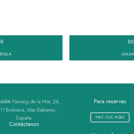
OR
SI
ZUELA
CALAM
cción
Para reservas
Passeig de la Mar, 24,
1 Binibeca, Islas Baleares,
España
HAZ CLIC AQUÍ
Contáctanos